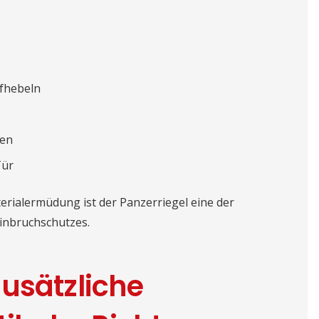
ufhebeln
ren
Tür
rialermüdung ist der Panzerriegel eine der
inbruchschutzes.
usätzliche