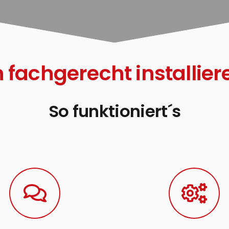
chgerecht installier
So funktioniert´s