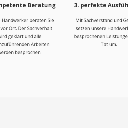
mpetente Beratung
3. perfekte Ausfü
 Handwerker beraten Sie
Mit Sachverstand und Ge
vor Ort. Der Sachverhalt
setzen unsere Handwerk
ird geklärt und alle
besprochenen Leistungen
hzuführenden Arbeiten
Tat um.
erden besprochen.