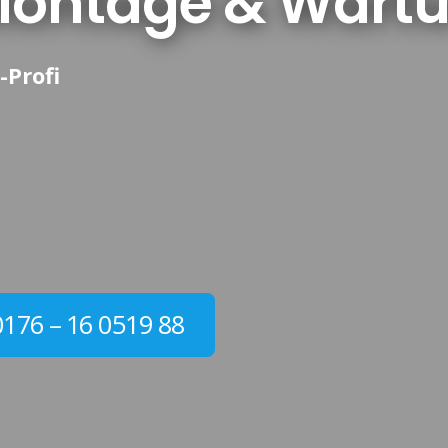
, Montage & Wart
-Profi
0176 – 16 0519 88