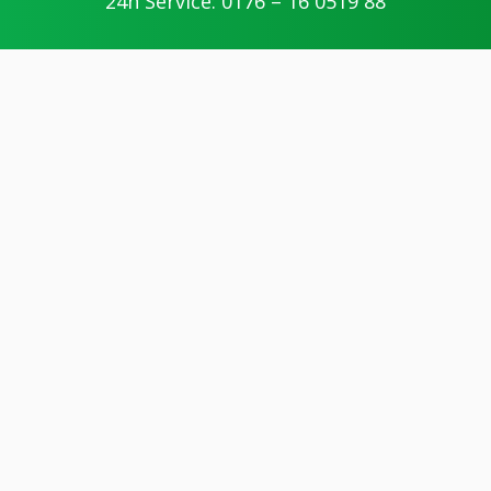
24h Service: 0176 – 16 0519 88
Zentral koordiniert – ein
Ansprechpartner für
sämtliche Leistungen